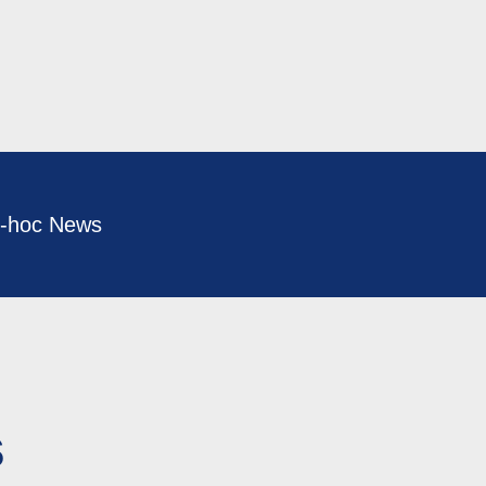
-hoc News
s