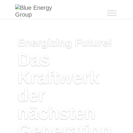
Energizing Future!
Das
Kraftwerk
der
nächsten
Generation